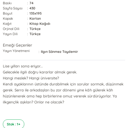
Baskı
:
74
Sayfa Sayısı
:
430
Boyut
:
135x195
Kapak
:
Karton
Kağıt
:
Kitap Kağıdı
Orjinal Dili
:
Türkçe
Yayın Dili
:
Türkçe
Emeği Geçenler
Yayın Yönetmeni
:
Ilgın Sönmez Toydemir
Lise yılları sona eriyor...
Gelecekle ilgili doğru kararlar almak gerek.
Hangi meslek? Hangi üniversite?
Kendi ayaklarının üstünde durabilmek için sorular sormak, düşünmek
gerek. Serra ile arkadaşları bu zor dönemi yine kâh gülerek kâh
hüzünlenerek ama hep birbirlerine omuz vererek sürdürüyorlar. Ya
ilkgençlik aşkları? Onlar ne olacak?
Stok : 1+