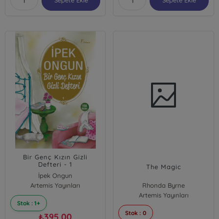
Sepete Ekle
Sepete Ekle
Bir Genç Kızın Gizli
Defteri - 1
The Magic
İpek Ongun
Artemis Yayınları
Rhonda Byrne
Artemis Yayınları
Stok : 1+
Stok : 0
395,00
₺