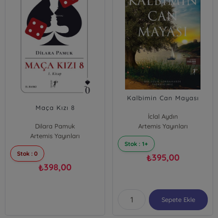
Kalbimin Can Mayası
Maça Kızı 8
İclal Aydın
Dilara Pamuk
Artemis Yayınları
Artemis Yayınları
Stok : 1+
Stok : 0
395,00
₺
398,00
₺
Sepete Ekle