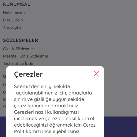
KURUMSAL
Hakkımızda
Bize Ulaşın
Anasayfa
SÖZLEŞMELER
Gizlilik Sözleşmesi
Mesafeli Satış Sözleşmesi
Teslimat ve İade
Çerezler
ÜYELİK VE SİPARİŞ
Üye Girişi
Sitemizden en iyi şekilde
faydalanabilmeniz için, amaçlarla
Üye Ol
sınırlı ve gizliliğe uygun şekilde
Sipariş Takip
çerez konumlandırmaktayız.
Şifremi Unuttum
Çerezleri nasıl kullandığımızı
incelemek ve çerezleri nasıl kontrol
edebileceğinizi öğrenmek için Çerez
bilgi@polatkitapcilik.com
Politikamızı inceleyebilirsiniz.
05074513700