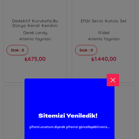
Dedektif Kurukafa;Bu
Eflâl Serisi Kutulu Set
Dünya Kendi Kendini
Kurtarmayacak
Derek Landy
R.İdeli
Artemis Yayınları
Artemis Yayınları
Stok : 0
Stok : 0
675,00
1.440,00
₺
₺