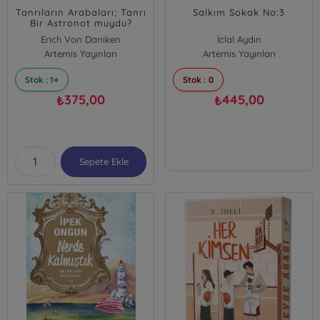
Tanrıların Arabaları; Tanrı
Salkım Sokak No:3
Bir Astronot muydu?
Erich Von Daniken
İclal Aydın
Artemis Yayınları
Artemis Yayınları
Stok : 1+
Stok : 0
375,00
445,00
₺
₺
Sepete Ekle