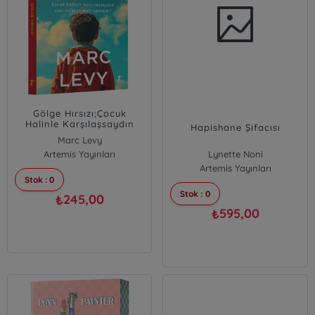
Gölge Hırsızı;Çocuk
Halinle Karşılaşsaydın
Hapishane Şifacısı
Ona Ne Söylemek
Marc Levy
İsterdin?
Artemis Yayınları
Lynette Noni
Artemis Yayınları
Stok : 0
Stok : 0
245,00
₺
595,00
₺