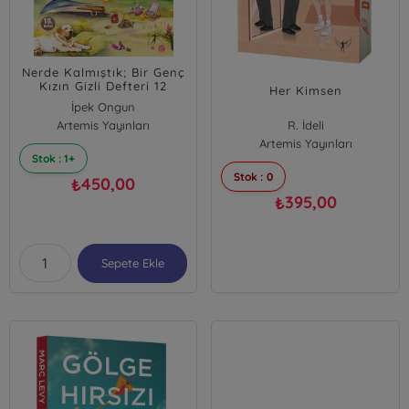
Nerde Kalmıştık; Bir Genç
Kızın Gizli Defteri 12
Her Kimsen
İpek Ongun
Artemis Yayınları
R. İdeli
Artemis Yayınları
Stok : 1+
Stok : 0
450,00
₺
395,00
₺
Sepete Ekle