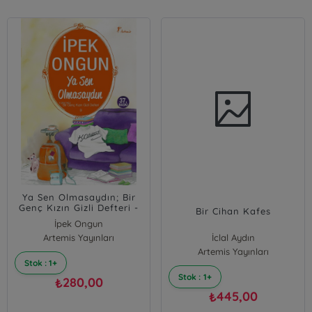
Ya Sen Olmasaydın; Bir
Genç Kızın Gizli Defteri -
Bir Cihan Kafes
9
İpek Ongun
Artemis Yayınları
İclal Aydın
Artemis Yayınları
Stok : 1+
Stok : 1+
280,00
₺
445,00
₺