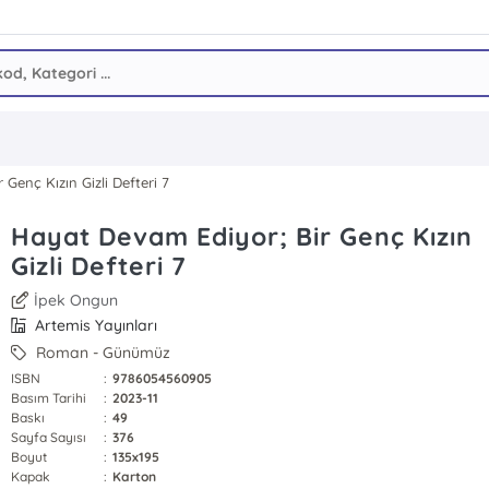
Genç Kızın Gizli Defteri 7
Hayat Devam Ediyor; Bir Genç Kızın
Gizli Defteri 7
İpek Ongun
Artemis Yayınları
Roman - Günümüz
ISBN
:
9786054560905
Basım Tarihi
:
2023-11
Baskı
:
49
Sayfa Sayısı
:
376
Boyut
:
135x195
Kapak
:
Karton