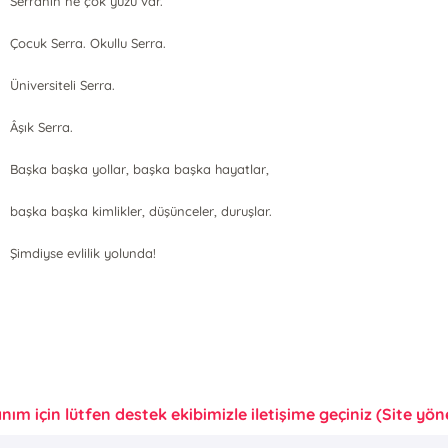
Serranın ne çok yüzü var.
Çocuk Serra. Okullu Serra.
Üniversiteli Serra.
Âşık Serra.
Başka başka yollar, başka başka hayatlar,
başka başka kimlikler, düşünceler, duruşlar.
Şimdiyse evlilik yolunda!
anım için lütfen destek ekibimizle iletişime geçiniz (Site yönet