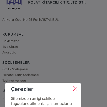
POLAT KİTAPÇILIK TİC.LTD.ŞTİ.
Ankara Cad. No:25 Fatih/İSTANBUL
KURUMSAL
Hakkımızda
Bize Ulaşın
Anasayfa
SÖZLEŞMELER
Gizlilik Sözleşmesi
Mesafeli Satış Sözleşmesi
Teslimat ve İade
Çerezler
ÜYELİK VE SİPARİŞ
Üye Girişi
Sitemizden en iyi şekilde
faydalanabilmeniz için, amaçlarla
Üye Ol