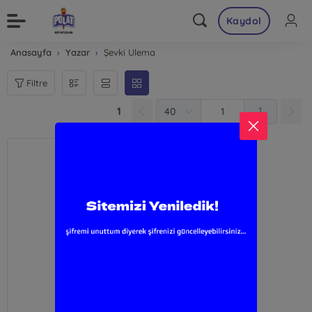
Kaydol
Anasayfa
Yazar
Şevki Ulema
Filtre
1
1