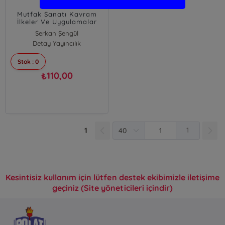
Mutfak Sanatı Kavram
İlkeler Ve Uygulamalar
Serkan Şengül
Detay Yayıncılık
Mehmet Sarıışık
Oğuz Türkay
Stok : 0
Şevki Ulema
110,00
₺
1
1
Kesintisiz kullanım için lütfen destek ekibimizle iletişime
geçiniz (Site yöneticileri içindir)