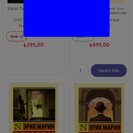
Garp Cephesinde Yeni Bir
На Западном фронте без
Şey Yok
перемен - Batı Cephesinde
Değişiklik Yok
Erich Maria Remarque
Erich Maria Remarque
Everest Yayınları
Ast Yayınları
Stok : 0
Stok : 1+
295,00
699,00
₺
₺
Sepete Ekle