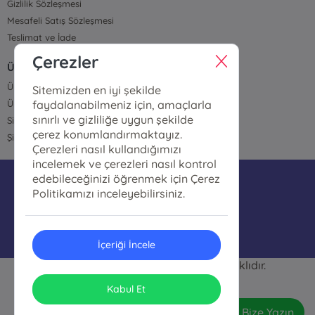
Gizlilik Sözleşmesi
Mesafeli Satış Sözleşmesi
Teslimat ve İade
Çerezler
ÜYELİK VE SİPARİŞ
Üye Girişi
Sitemizden en iyi şekilde
faydalanabilmeniz için, amaçlarla
Üye Ol
sınırlı ve gizliliğe uygun şekilde
Sipariş Takip
çerez konumlandırmaktayız.
Şifremi Unuttum
Çerezleri nasıl kullandığımızı
incelemek ve çerezleri nasıl kontrol
edebileceğinizi öğrenmek için Çerez
bilgi@polatkitapcilik.com
Politikamızı inceleyebilirsiniz.
05074513700
İçeriği İncele
Polat Kitapçılık © 2026 Her hakkı saklıdır.
ONSO
Tasarım & Uygulama
Kabul Et
Bize Yazın