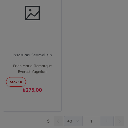
İnsanları Sevmelisin
Erich Maria Remarque
Everest Yayınları
Stok : 0
275,00
₺
5
1