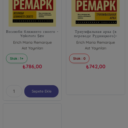
Возлюби ближнего своего -
Триумфальная арка (в
Yakınını Sev
переводе Рудницкого)-
Zafer Kemeri
Erich Maria Remarque
Erich Maria Remarque
Ast Yayınları
Ast Yayınları
Stok : 1+
Stok : 0
786,00
742,00
₺
₺
Sepete Ekle