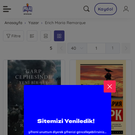
Kaydol
Anasayfa
Yazar
Erich Maria Remarque
Filtre
5
1