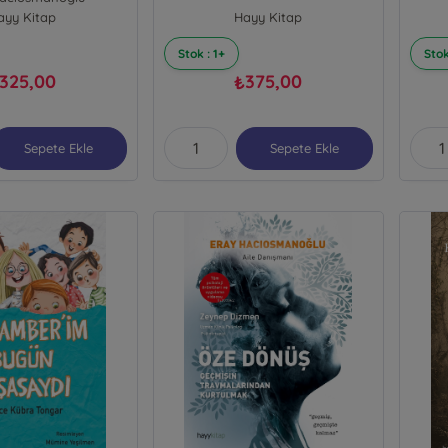
ayy Kitap
Hayy Kitap
Stok : 1+
Stok
325,00
375,00
₺
Sepete Ekle
Sepete Ekle