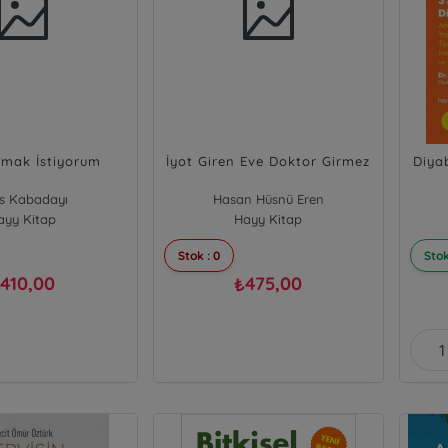
lmak İstiyorum
İyot Giren Eve Doktor Girmez
Diya
s Kabadayı
Hasan Hüsnü Eren
ayy Kitap
Hayy Kitap
Stok : 0
Stok
410,00
475,00
₺
₺