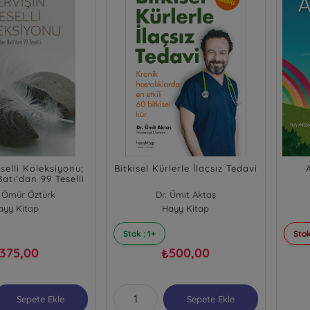
selli Koleksiyonu;
Bitkisel Kürlerle İlaçsız Tedavi
atı'dan 99 Teselli
 Ömür Öztürk
Dr. Ümit Aktaş
ayy Kitap
Hayy Kitap
Stok : 1+
Stok
375,00
500,00
₺
Sepete Ekle
Sepete Ekle