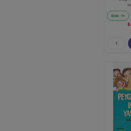
H
Stok : 1+
₺