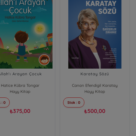
Allah'ı Arayan Çocuk
Karatay Sözü
Hatice Kübra Tongar
Canan Efendigil Karatay
Hayy Kitap
Hayy Kitap
 : 0
Stok : 0
375,00
500,00
₺
₺