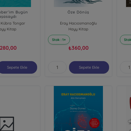
ber’im Bugün
Öze Dönüş
aşasaydı
 Kübra Tongar
Eray Hacıosmanoğlu
ayy Kitap
Hayy Kitap
Stok : 1+
Stok
280,00
360,00
₺
Sepete Ekle
Sepete Ekle