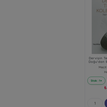
Dervişin Te
Doğu'dan B
Mecit
H
Stok : 1+
₺