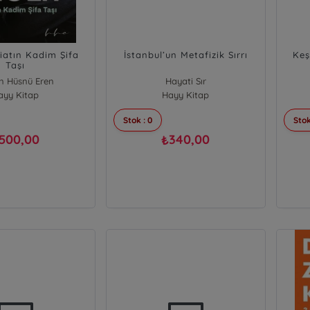
biatın Kadim Şifa
İstanbul’un Metafizik Sırrı
Keş
Taşı
n Hüsnü Eren
Hayati Sır
ayy Kitap
Hayy Kitap
Stok : 0
Stok
500,00
340,00
₺