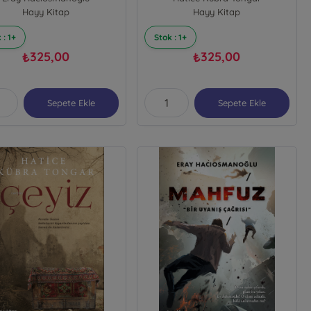
Hayy Kitap
Hayy Kitap
 : 1+
Stok : 1+
325,00
325,00
₺
₺
Sepete Ekle
Sepete Ekle