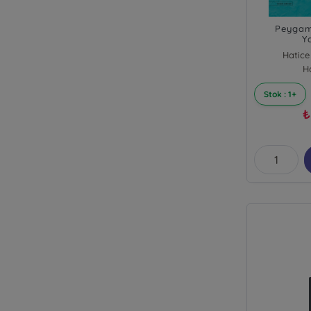
Peygam
Y
Hatice
H
Stok : 1+
₺