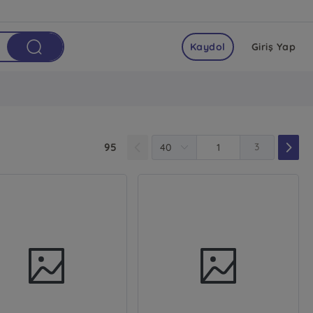
Kaydol
Giriş Yap
95
3