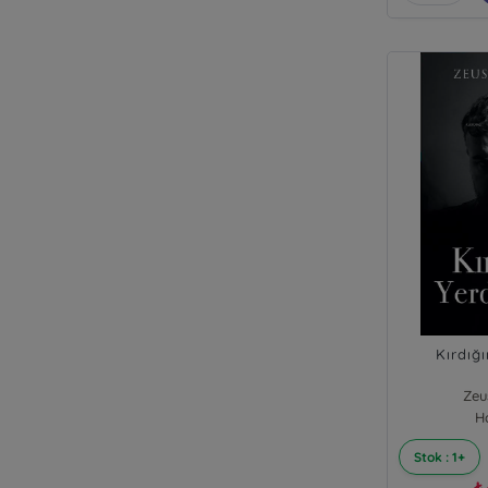
Kırdığı
Zeu
H
Stok : 1+