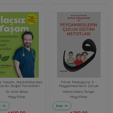
ız Yaşam; Hastalıklardan
Fıtrat Pedagojisi 2 -
taran Doğal Formüller!
Peygamberlerin Çocuk
Eğitimi Metotları
Dr. Ümit Aktaş
Hatice Kübra Tongar
Hayy Kitap
Hayy Kitap
 : 1+
Stok : 1+
600,00
250,00