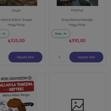
Çeyiz
Mahfuz
Hatice Kübra Tongar
Eray Hacıosmanoğlu
Hayy Kitap
Hayy Kitap
 : 1+
Stok : 1+
325,00
310,00
₺
₺
Sepete Ekle
Sepete Ekle