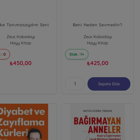
ke Tanımasaydım Seni
Beni Neden Sevmedin?
Zeus Kabadayı
Zeus Kabadayı
Hayy Kitap
Hayy Kitap
 : 0
Stok : 1+
450,00
425,00
₺
₺
Sepete Ekle