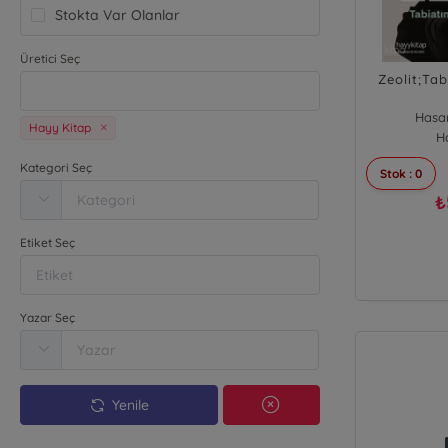
Stokta Var Olanlar
Üretici Seç
Zeolit;Ta
Hasa
Hayy Kitap
H
Kategori Seç
Stok : 0
₺
Etiket Seç
Yazar Seç
Yenile