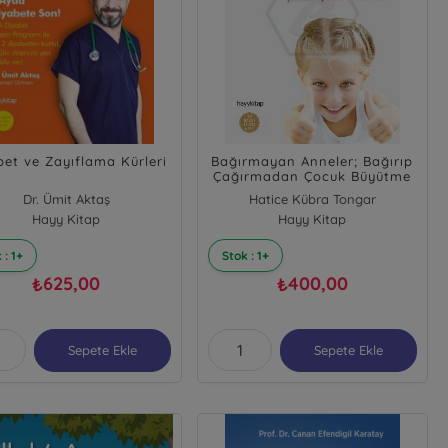
bet ve Zayıflama Kürleri
Bağırmayan Anneler; Bağırıp
Çağırmadan Çocuk Büyütme
Teknikleri
Dr. Ümit Aktaş
Hatice Kübra Tongar
Hayy Kitap
Hayy Kitap
 : 1+
Stok : 1+
625,00
400,00
₺
₺
Sepete Ekle
Sepete Ekle