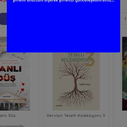
₺
Sepete Ekle
Sepete Ekle
anlı Düş
Dervişin Teselli Koleksiyonu 3
Hacıosmanoğlu