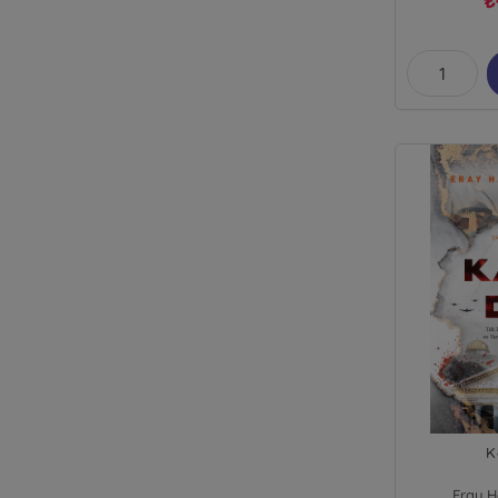
₺
K
Eray 