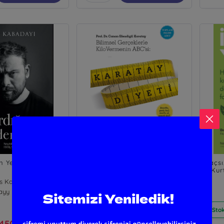
n Yerden Kırıl
Karatay Diyeti; Bilimsel
İlaçs
Gerçeklerle Kilo Vermenin
Kur
ABC'si
s Kabadayı
Canan Efendigil Karatay
ayy Kitap
Hayy Kitap
Stok : 1+
Stok
450,00
400,00