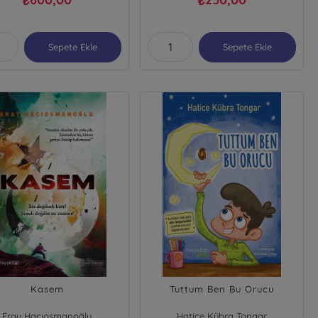
₺
₺
Sepete Ekle
Sepete Ekle
Kasem
Tuttum Ben Bu Orucu
Eray Hacıosmanoğlu
Hatice Kübra Tongar