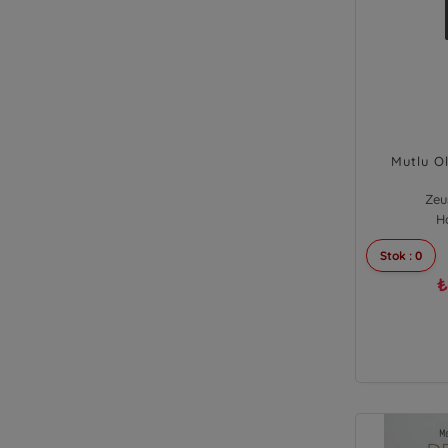
Mutlu O
Zeu
H
Stok : 0