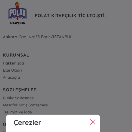
POLAT KİTAPÇILIK TİC.LTD.ŞTİ.
Ankara Cad. No:25 Fatih/İSTANBUL
KURUMSAL
Hakkımızda
Bize Ulaşın
Anasayfa
SÖZLEŞMELER
Gizlilik Sözleşmesi
Mesafeli Satış Sözleşmesi
Teslimat ve İade
Çerezler
ÜYELİK VE SİPARİŞ