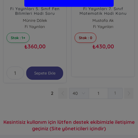
Fi Yayınları 5. Sınıf Fen
Fi Yayınları 7. Sınıf
Bilimleri Hadi Soru
Matematik Hadi Konu
Bankası
Anlatımlı Etkinlikli Soru
Münire Dölek
Mustafa Ak
Bankası
Gülay Altıntop
Fi Yayınları
Sefa Tuncay
Fi Yayınları
Stok : 1+
Stok : 0
360,00
430,00
₺
₺
Sepete Ekle
2
1
Kesintisiz kullanım için lütfen destek ekibimizle iletişime
geçiniz (Site yöneticileri içindir)