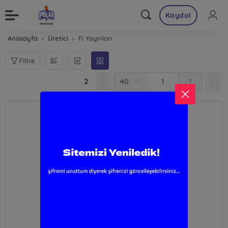
Kaydol
Anasayfa
Üretici
Fi Yayınları
Filtre
2
1