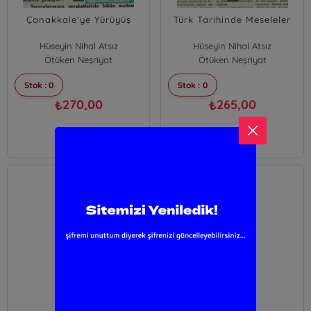
Çanakkale'ye Yürüyüş
Türk Tarihinde Meseleler
Hüseyin Nihal Atsız
Hüseyin Nihal Atsız
Ötüken Neşriyat
Ötüken Neşriyat
Stok : 0
Stok : 0
270,00
265,00
₺
₺