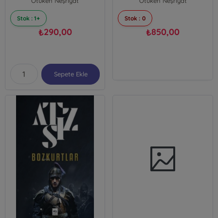
Ötüken Neşriyat
Ötüken Neşriyat
Stok : 1+
Stok : 0
290,00
850,00
₺
₺
Sepete Ekle