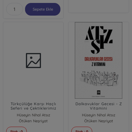
Sepete Ekle
Türkçülüğe Karşı Haçlı
Dalkavuklar Gecesi - Z
Seferi ve Çektiklerimiz
Vitamini
Hüseyin Nihal Atsız
Hüseyin Nihal Atsız
Ötüken Neşriyat
Ötüken Neşriyat
Stok : 0
Stok : 0