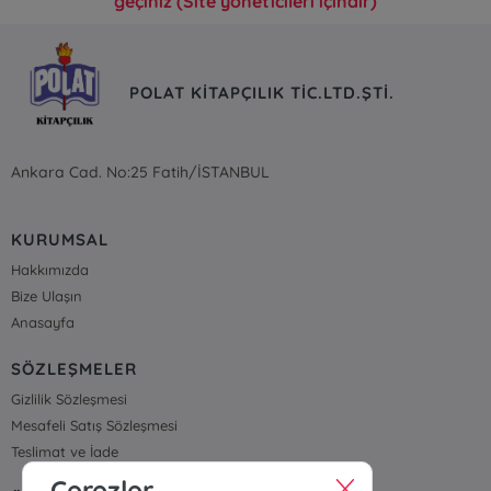
geçiniz (Site yöneticileri içindir)
POLAT KİTAPÇILIK TİC.LTD.ŞTİ.
Ankara Cad. No:25 Fatih/İSTANBUL
KURUMSAL
Hakkımızda
Bize Ulaşın
Anasayfa
SÖZLEŞMELER
Gizlilik Sözleşmesi
Mesafeli Satış Sözleşmesi
Teslimat ve İade
Çerezler