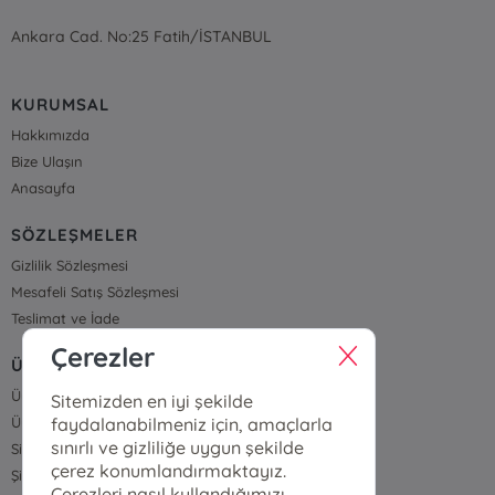
Ankara Cad. No:25 Fatih/İSTANBUL
KURUMSAL
Hakkımızda
Bize Ulaşın
Anasayfa
SÖZLEŞMELER
Gizlilik Sözleşmesi
Mesafeli Satış Sözleşmesi
Teslimat ve İade
Çerezler
ÜYELİK VE SİPARİŞ
Üye Girişi
Sitemizden en iyi şekilde
faydalanabilmeniz için, amaçlarla
Üye Ol
sınırlı ve gizliliğe uygun şekilde
Sipariş Takip
çerez konumlandırmaktayız.
Şifremi Unuttum
Çerezleri nasıl kullandığımızı