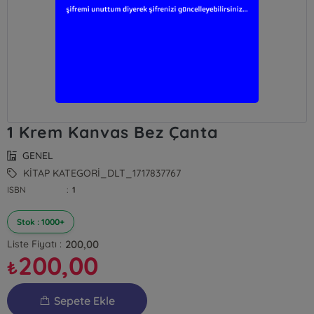
1 Krem Kanvas Bez Çanta
GENEL
KİTAP KATEGORİ_DLT_1717837767
ISBN
:
1
Stok : 1000+
200,00
Liste Fiyatı :
200,00
₺
Sepete Ekle