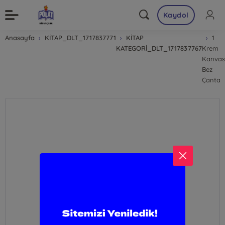
Kaydol
Anasayfa
KİTAP_DLT_1717837771
KİTAP
1
KATEGORİ_DLT_1717837767
Krem
Kanvas
Bez
Çanta