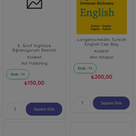
Langenscheidts Turkish
English Cep Boy
6. Sınıf İngilizce
Öğreniyorum Resimli
Kolektif
Kelime Kartları
Kolektif
Altın Kitaplar
Nut Publishing
Stok : 1+
Stok : 1+
200,00
₺
150,00
₺
Sepete Ekle
Sepete Ekle