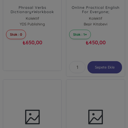
Phrasal Verbs
Online Practical English
Dictionary+Workbook
For Everyone;
www.onlinepracticalenglish.
Kolektif
Kolektif
(60 Günlük Üyelik Hediye)
YDS Publishing
Beşir Kitabevi
Stok : 0
Stok : 1+
650,00
450,00
₺
₺
Sepete Ekle