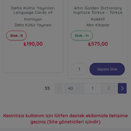
Delta Kültür Yayınları
Altın Golden Dictionary
Language Cards of
İngilizce Türkçe - Türkçe
Turkish For English
İngilizce
Komisyon
Kolektif
Speakers - İngilizler İçin
Delta Kültür Yayınevi
Altın Kitaplar
Türkçe Dil Kartları Delta
Kültür
Stok : 0
Stok : 1+
190,00
575,00
₺
₺
Sepete Ekle
55
2
Kesintisiz kullanım için lütfen destek ekibimizle iletişime
geçiniz (Site yöneticileri içindir)