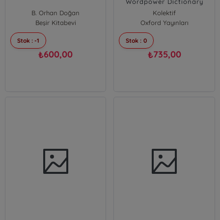
Wordpower Dictionary
English-English-Turkish:A
B. Orhan Doğan
Kolektif
New Semi-Bilingual
Beşir Kitabevi
Oxford Yayınları
Dictionary Designed for
Turkish-Speaking Learners
of English Oxford
Stok : -1
Stok : 0
600,00
735,00
₺
₺