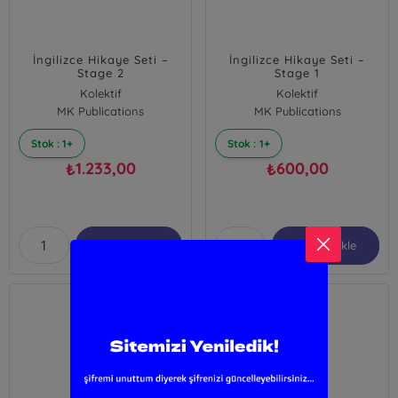
İngilizce Hikaye Seti –
İngilizce Hikaye Seti –
Stage 2
Stage 1
Kolektif
Kolektif
MK Publications
MK Publications
Stok : 1+
Stok : 1+
1.233,00
600,00
₺
₺
Sepete Ekle
Sepete Ekle