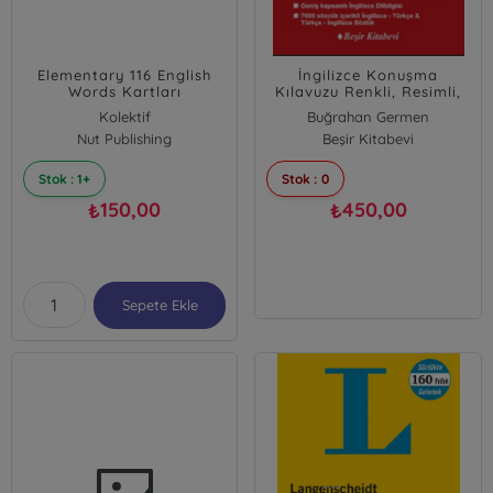
Elementary 116 English
İngilizce Konuşma
Words Kartları
Kılavuzu Renkli, Resimli,
Hızlı ve Kolay
Kolektif
Buğrahan Germen
Nut Publishing
Beşir Kitabevi
Stok : 1+
Stok : 0
150,00
450,00
₺
₺
Sepete Ekle