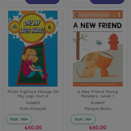
Polat İngilizce Hikaye Oh
A New Friend Young
My Legs Hurt 6
Readers, Level 1
Kolektif
Kolektif
Polat Kitapçılık
Penguin Books
Stok : 100+
Stok : 50+
60,00
60,00
₺
₺