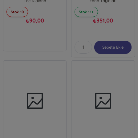
The Kidland
Fono Yayınları
Stok : 0
Stok : 1+
90,00
351,00
₺
₺
Sepete Ekle