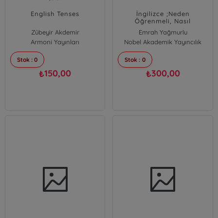
English Tenses
İngilizce ;Neden
Öğrenmeli, Nasıl
Öğrenmeli, Nasıl
Zübeyir Akdemir
Emrah Yağmurlu
Öğrendiler?
Armoni Yayınları
Nobel Akademik Yayıncılık
Stok : 0
Stok : 0
150,00
300,00
₺
₺