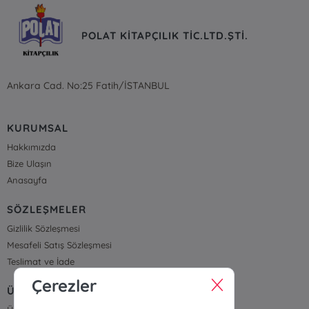
POLAT KİTAPÇILIK TİC.LTD.ŞTİ.
Ankara Cad. No:25 Fatih/İSTANBUL
KURUMSAL
Hakkımızda
Bize Ulaşın
Anasayfa
SÖZLEŞMELER
Gizlilik Sözleşmesi
Mesafeli Satış Sözleşmesi
Teslimat ve İade
Çerezler
ÜYELİK VE SİPARİŞ