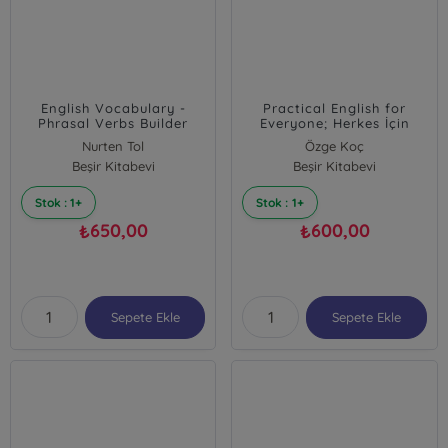
English Vocabulary -
Practical English for
Phrasal Verbs Builder
Everyone; Herkes İçin
Pratik İngilizce
Nurten Tol
Özge Koç
Beşir Kitabevi
Beşir Kitabevi
Stok : 1+
Stok : 1+
650,00
600,00
₺
₺
Sepete Ekle
Sepete Ekle