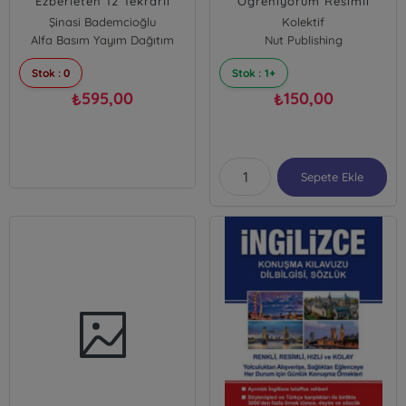
Ezberleten 12 Tekrarlı
Öğreniyorum Resimli
Kelime Kartları
Şinasi Bademcioğlu
Kolektif
Alfa Basım Yayım Dağıtım
Nut Publishing
Stok : 0
Stok : 1+
595,00
150,00
₺
₺
Sepete Ekle