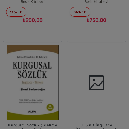
Beşir Kitabevi
Beşir Kitabevi
Stok : 0
Stok : 0
900,00
750,00
₺
₺
Kurgusal Sözlük ; Kelime
8. Sınıf İngilizce