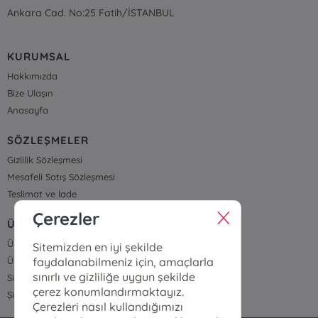
Ankara Cad. No:25 Fatih/İSTANBUL
KURUMSAL
Hakkımızda
Bize Ulaşın
Anasayfa
SÖZLEŞMELER
Gizlilik Sözleşmesi
Mesafeli Satış Sözleşmesi
Teslimat ve İade
Çerezler
ÜYELİK VE SİPARİŞ
Üye Girişi
Sitemizden en iyi şekilde
faydalanabilmeniz için, amaçlarla
Üye Ol
sınırlı ve gizliliğe uygun şekilde
Sipariş Takip
çerez konumlandırmaktayız.
Şifremi Unuttum
Çerezleri nasıl kullandığımızı