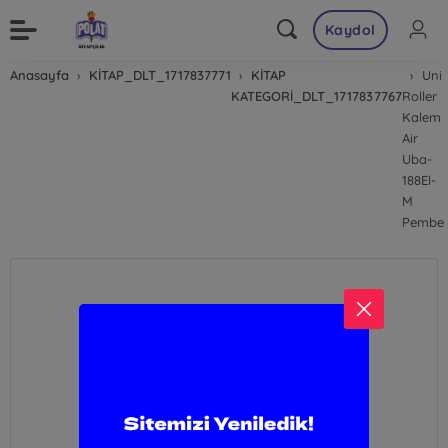
Kaydol
Anasayfa
KİTAP_DLT_1717837771
KİTAP
Uni
KATEGORİ_DLT_1717837767
Roller
Kalem
Air
Uba-
188El-
M
Pembe