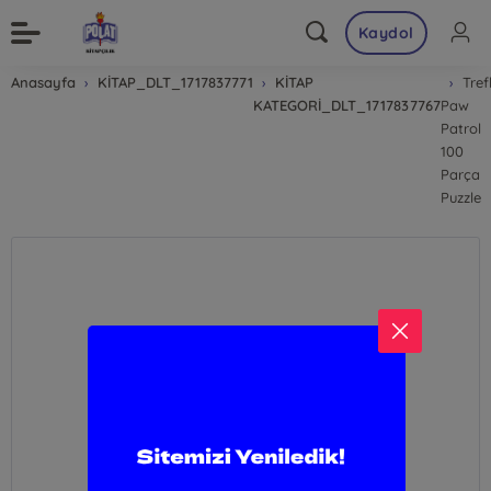
Kaydol
Anasayfa
KİTAP_DLT_1717837771
KİTAP
Tref
KATEGORİ_DLT_1717837767
Paw
Patrol
100
Parça
Puzzle