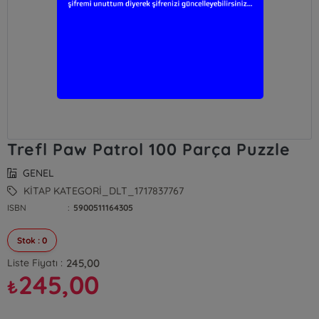
Trefl Paw Patrol 100 Parça Puzzle
GENEL
KİTAP KATEGORİ_DLT_1717837767
ISBN
:
5900511164305
Stok : 0
245,00
Liste Fiyatı :
245,00
₺