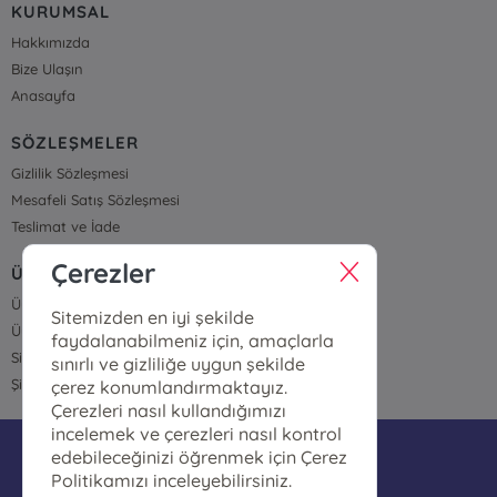
KURUMSAL
Hakkımızda
Bize Ulaşın
Anasayfa
SÖZLEŞMELER
Gizlilik Sözleşmesi
Mesafeli Satış Sözleşmesi
Teslimat ve İade
Çerezler
ÜYELİK VE SİPARİŞ
Üye Girişi
Sitemizden en iyi şekilde
Üye Ol
faydalanabilmeniz için, amaçlarla
Sipariş Takip
sınırlı ve gizliliğe uygun şekilde
Şifremi Unuttum
çerez konumlandırmaktayız.
Çerezleri nasıl kullandığımızı
incelemek ve çerezleri nasıl kontrol
bilgi@polatkitapcilik.com
edebileceğinizi öğrenmek için Çerez
Politikamızı inceleyebilirsiniz.
05074513700