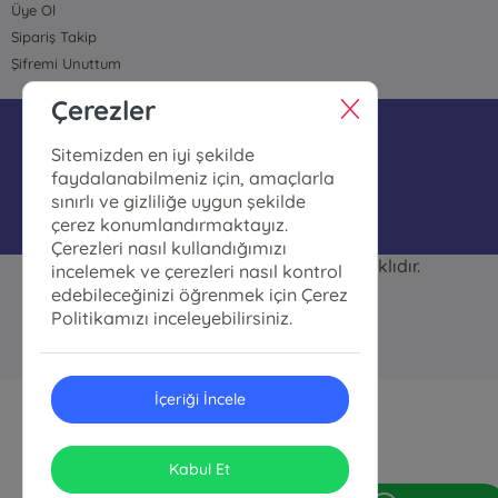
Üye Ol
Sipariş Takip
Şifremi Unuttum
Çerezler
bilgi@polatkitapcilik.com
Sitemizden en iyi şekilde
05074513700
faydalanabilmeniz için, amaçlarla
sınırlı ve gizliliğe uygun şekilde
çerez konumlandırmaktayız.
Çerezleri nasıl kullandığımızı
Polat Kitapçılık © 2026 Her hakkı saklıdır.
incelemek ve çerezleri nasıl kontrol
edebileceğinizi öğrenmek için Çerez
ONSO
Tasarım & Uygulama
Politikamızı inceleyebilirsiniz.
İçeriği İncele
Kabul Et