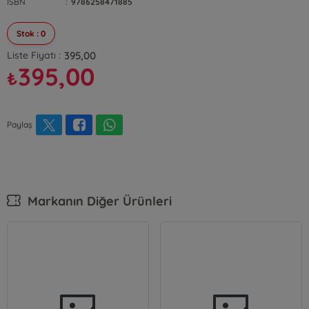
ISBN
:
9786258471885
Stok : 0
395,00
Liste Fiyatı :
395,00
₺
Paylaş
Markanın Diğer Ürünleri