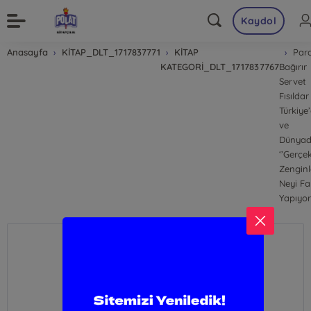
Kaydol
Anasayfa
KİTAP_DLT_1717837771
KİTAP
Par
KATEGORİ_DLT_1717837767
Bağırır
Servet
Fısıldar
Türkiye
ve
Dünya
‘’Gerçe
Zenginle
Neyi Far
Yapıyor