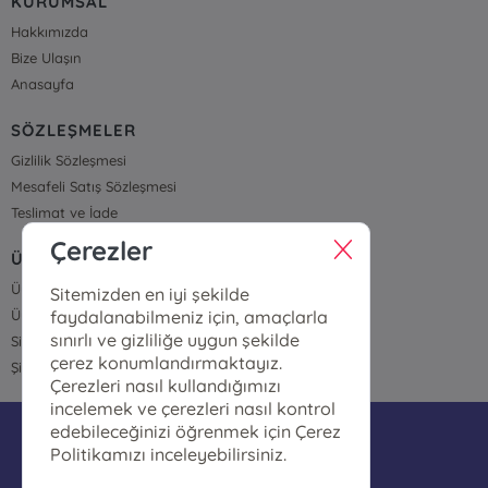
KURUMSAL
Hakkımızda
Bize Ulaşın
Anasayfa
SÖZLEŞMELER
Gizlilik Sözleşmesi
Mesafeli Satış Sözleşmesi
Teslimat ve İade
Çerezler
ÜYELİK VE SİPARİŞ
Üye Girişi
Sitemizden en iyi şekilde
faydalanabilmeniz için, amaçlarla
Üye Ol
sınırlı ve gizliliğe uygun şekilde
Sipariş Takip
çerez konumlandırmaktayız.
Şifremi Unuttum
Çerezleri nasıl kullandığımızı
incelemek ve çerezleri nasıl kontrol
edebileceğinizi öğrenmek için Çerez
bilgi@polatkitapcilik.com
Politikamızı inceleyebilirsiniz.
05074513700