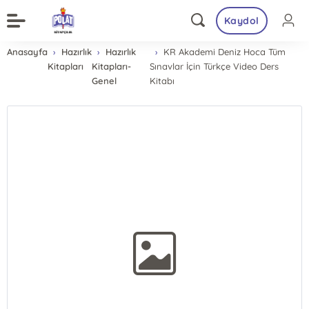
Kaydol
Anasayfa
Hazırlık
Hazırlık
KR Akademi Deniz Hoca Tüm
Kitapları
Kitapları-
Sınavlar İçin Türkçe Video Ders
Genel
Kitabı