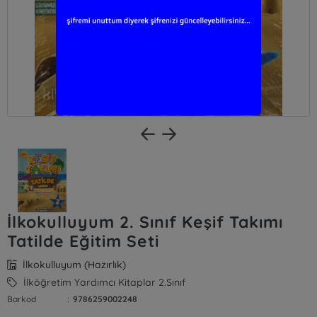
İlkokulluyum 2. Sınıf Keşif Takımı
Tatilde Eğitim Seti
İlkokulluyum (Hazırlık)
İlköğretim Yardımcı Kitaplar 2.Sınıf
Barkod
:
9786259002248