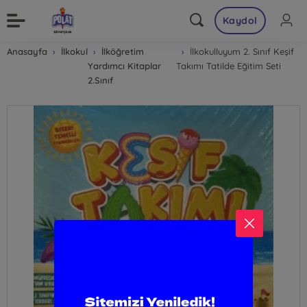
Kaydol
Anasayfa
İlkokul
İlköğretim
İlkokulluyum 2. Sınıf Keşif
Yardımcı Kitaplar
Takımı Tatilde Eğitim Seti
2.Sınıf