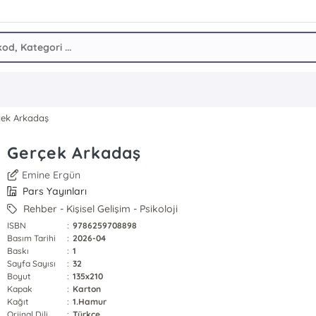
çek Arkadaş
Gerçek Arkadaş
Emine Ergün
Pars Yayınları
Rehber - Kişisel Gelişim - Psikoloji
ISBN
:
9786259708898
Basım Tarihi
:
2026-04
Baskı
:
1
Sayfa Sayısı
:
32
Boyut
:
135x210
Kapak
:
Karton
Kağıt
:
1.Hamur
Orjinal Dili
:
Türkçe