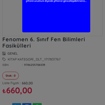
Fenomen 6. Sınıf Fen Bilimleri
Fasikülleri
GENEL
KİTAP KATEGORİ_DLT_1717837767
ISBN
:
9786255706539
Stok : 0
660,00
Liste Fiyatı :
660,00
₺