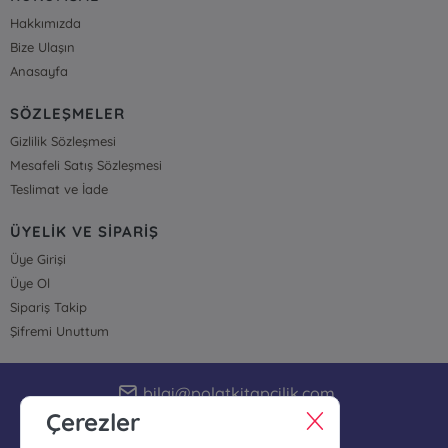
Hakkımızda
Bize Ulaşın
Anasayfa
SÖZLEŞMELER
Gizlilik Sözleşmesi
Mesafeli Satış Sözleşmesi
Teslimat ve İade
ÜYELİK VE SİPARİŞ
Üye Girişi
Üye Ol
Sipariş Takip
Şifremi Unuttum
bilgi@polatkitapcilik.com
Çerezler
05074513700