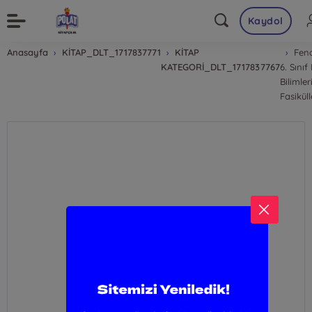
Kaydol
Anasayfa
KİTAP_DLT_1717837771
KİTAP
Fen
KATEGORİ_DLT_1717837767
6. Sınıf
Bilimler
Fasiküll