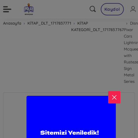
Kaydol
Anasayfa
KİTAP_DLT_1717837771
KİTAP
Dis
KATEGORİ_DLT_1717837767
Pixar
Cars
Lightni
Mcque
with
Rustez
Sign
Metal
Series