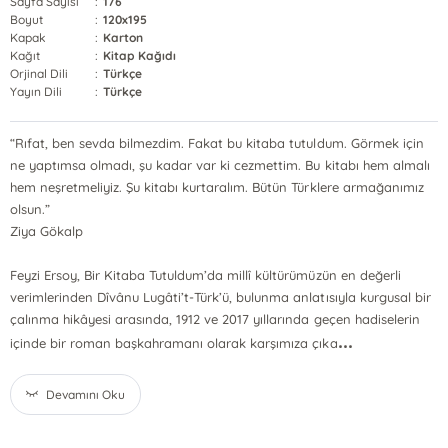
Sayfa Sayısı
:
176
Boyut
:
120x195
Kapak
:
Karton
Kağıt
:
Kitap Kağıdı
Orjinal Dili
:
Türkçe
Yayın Dili
:
Türkçe
“Rıfat, ben sevda bilmezdim. Fakat bu kitaba tutuldum. Görmek için
ne yaptımsa olmadı, şu kadar var ki cezmettim. Bu kitabı hem almalı
hem neşretmeliyiz. Şu kitabı kurtaralım. Bütün Türklere armağanımız
olsun.”
Ziya Gökalp
Feyzi Ersoy, Bir Kitaba Tutuldum’da millî kültürümüzün en değerli
verimlerinden Dîvânu Lugâti’t-Türk’ü, bulunma anlatısıyla kurgusal bir
çalınma hikâyesi arasında, 1912 ve 2017 yıllarında geçen hadiselerin
...
içinde bir roman başkahramanı olarak karşımıza çıka
Devamını Oku