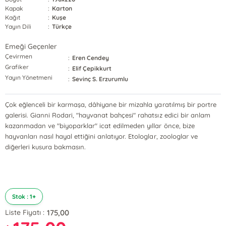
Kapak
:
Karton
Kağıt
:
Kuşe
Yayın Dili
:
Türkçe
Emeği Geçenler
Çevirmen
:
Eren Cendey
Grafiker
:
Elif Çepikkurt
Yayın Yönetmeni
:
Sevinç S. Erzurumlu
Çok eğlenceli bir karmaşa, dâhiyane bir mizahla yaratılmış bir portre
galerisi. Gianni Rodari, "hayvanat bahçesi" rahatsız edici bir anlam
kazanmadan ve "biyoparklar" icat edilmeden yıllar önce, bize
hayvanları nasıl hayal ettiğini anlatıyor. Etologlar, zoologlar ve
diğerleri kusura bakmasın.
Stok : 1+
175,00
Liste Fiyatı :