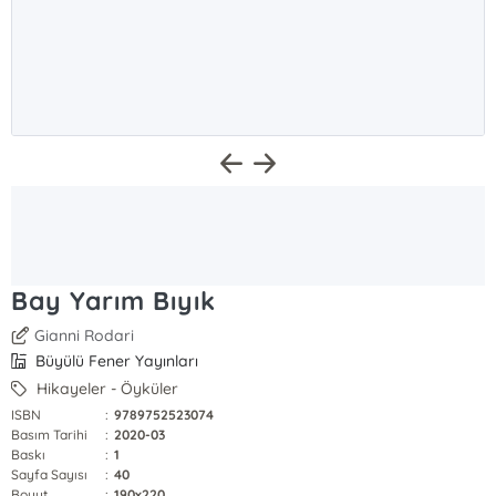
Bay Yarım Bıyık
Gianni Rodari
Büyülü Fener Yayınları
Hikayeler - Öyküler
ISBN
:
9789752523074
Basım Tarihi
:
2020-03
Baskı
:
1
Sayfa Sayısı
:
40
Boyut
:
190x220